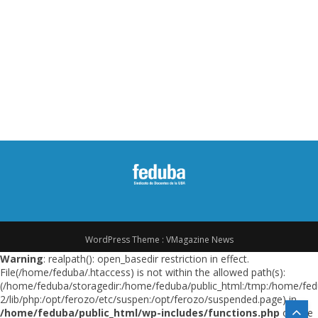
d
e
e
n
t
r
a
d
a
WordPress Theme :
VMagazine News
s
Warning
: realpath(): open_basedir restriction in effect.
File(/home/feduba/.htaccess) is not within the allowed path(s):
(/home/feduba/storagedir:/home/feduba/public_html:/tmp:/home/fed
2/lib/php:/opt/ferozo/etc/suspen:/opt/ferozo/suspended.page) in
/home/feduba/public_html/wp-includes/functions.php
on line