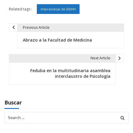
Related tags :
Intersindical de DDHH
Previous Article
N
Abrazo a la Facultad de Medicina
a
v
Next Article
e
Feduba en la multitudinaria asamblea
g
interclaustro de Psicología
a
c
Buscar
i
Search
ó
for:
n