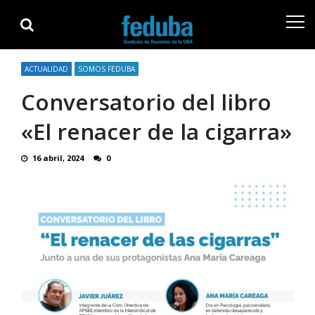
Skip
Skip
to
to
navigation
content
ACTUALIDAD
SOMOS FEDUBA
Conversatorio del libro
«El renacer de la cigarra»
16 abril, 2024
0