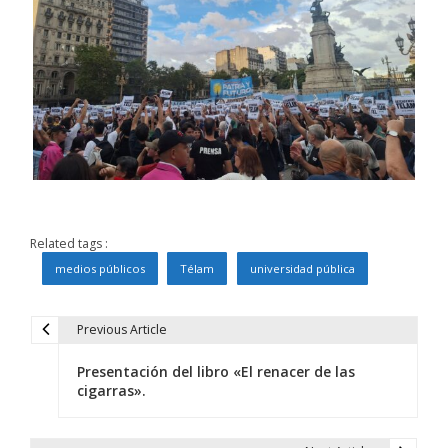
Related tags :
medios públicos
Télam
universidad pública
Previous Article
N
Presentación del libro «El renacer de las
a
cigarras».
v