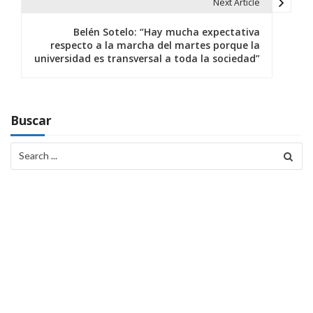
e
Next Article
g
Belén Sotelo: “Hay mucha expectativa
respecto a la marcha del martes porque la
a
universidad es transversal a toda la sociedad”
c
i
Buscar
ó
Search
n
for:
d
e
e
n
t
r