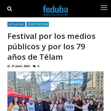
Skip
Skip
to
to
navigation
content
ACTUALIDAD
SOMOS FEDUBA
Festival por los medios
públicos y por los 79
años de Télam
21 abril, 2024
0