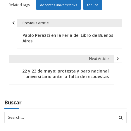
Related tags :
docentes universitarixs
feduba
Previous Article
N
Pablo Perazzi en la Feria del Libro de Buenos
a
Aires
v
e
Next Article
g
22 y 23 de mayo: protesta y paro nacional
universitario ante la falta de respuestas
a
c
i
Buscar
ó
Search
for:
n