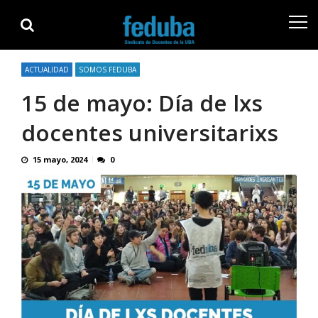
Skip
Skip
to
to
navigation
content
ACTUALIDAD
SOMOS FEDUBA
15 de mayo: Día de lxs
docentes universitarixs
15 mayo, 2024
0