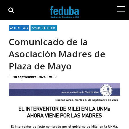
Skip
Skip
to
to
navigation
content
ACTUALIDAD
SOMOS FEDUBA
Comunicado de la
Asociación Madres de
Plaza de Mayo
10 septiembre, 2024
0