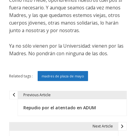
fuera necesario. Y aunque seamos cada vez menos
Madres, y las que quedamos estemos viejas, otros
cuerpos jóvenes, otras manos solidarias, lo harán
junto a nosotras y por nosotras.
Ya no sólo vienen por la Universidad: vienen por las
Madres. No pondrán con ninguna de las dos.
Related tags :
madres de plaza de mayo
Previous Article
N
Repudio por el atentado en ADUM
a
v
Next Article
e