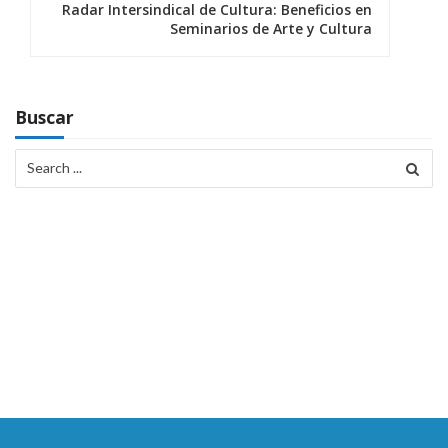
Radar Intersindical de Cultura: Beneficios en
g
Seminarios de Arte y Cultura
a
c
Buscar
i
Search
ó
for:
n
d
e
e
n
t
r