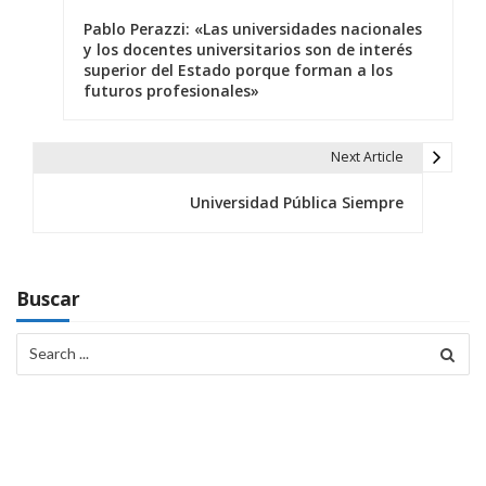
N
Pablo Perazzi: «Las universidades nacionales
a
y los docentes universitarios son de interés
superior del Estado porque forman a los
v
futuros profesionales»
e
g
Next Article
a
Universidad Pública Siempre
c
i
Buscar
ó
Search
n
for:
d
e
e