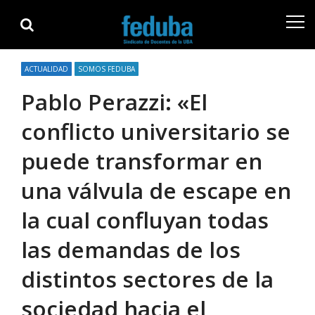
Skip
Skip
to
to
navigation
content
ACTUALIDAD
SOMOS FEDUBA
Pablo Perazzi: «El
conflicto universitario se
puede transformar en
una válvula de escape en
la cual confluyan todas
las demandas de los
distintos sectores de la
sociedad hacia el