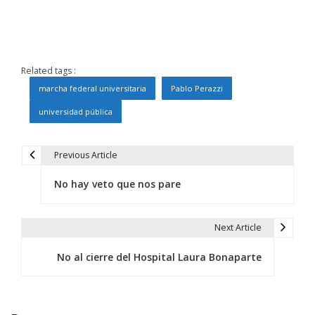
Related tags :
marcha federal universitaria
Pablo Perazzi
universidad pública
Previous Article
N
No hay veto que nos pare
a
v
Next Article
e
No al cierre del Hospital Laura Bonaparte
g
a