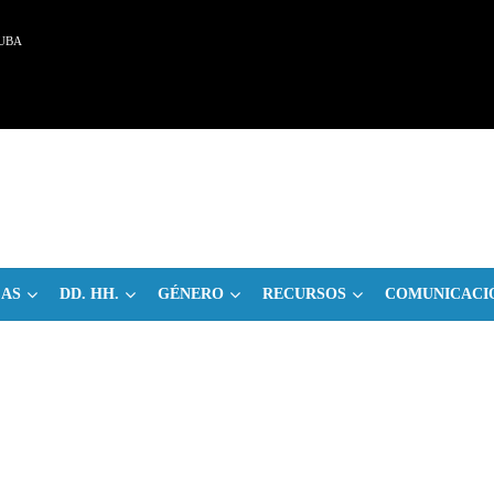
UBA
CAS
DD. HH.
GÉNERO
RECURSOS
COMUNICACI