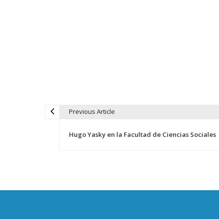
Previous Article
N
Hugo Yasky en la Facultad de Ciencias Sociales
a
v
e