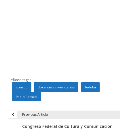
Related tags :
conadu
docentes universitarios
feduba
Pablo Perazzi
Previous Article
N
Congreso Federal de Cultura y Comunicación