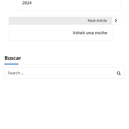
a
2024
v
e
Next Article
g
Volvió una noche
a
c
Buscar
i
Search
ó
for:
n
d
e
e
n