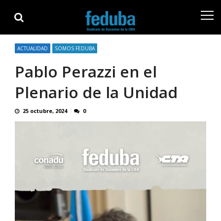
Skip
Skip
to
to
navigation
content
ACTUALIDAD
SOMOS FEDUBA
Pablo Perazzi en el
Plenario de la Unidad
25 octubre, 2024
0