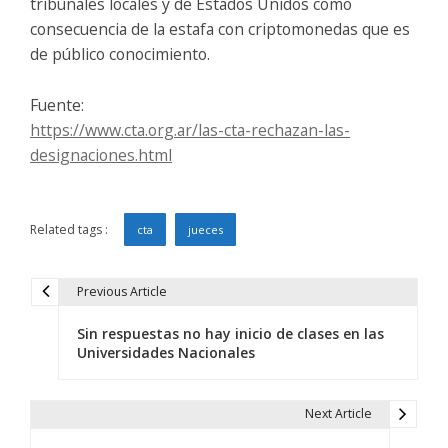
tribunales locales y de Estados Unidos como
consecuencia de la estafa con criptomonedas que es
de público conocimiento.
Fuente:
https://www.cta.org.ar/las-cta-rechazan-las-
designaciones.html
Related tags :
cta
jueces
Previous Article
N
Sin respuestas no hay inicio de clases en las
a
Universidades Nacionales
v
e
Next Article