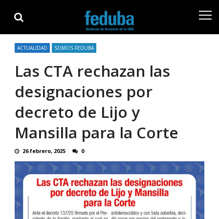
Skip
Skip
to
to
navigation
content
ACTUALIDAD
SOMOS FEDUBA
Las CTA rechazan las
designaciones por
decreto de Lijo y
Mansilla para la Corte
26 febrero, 2025
0