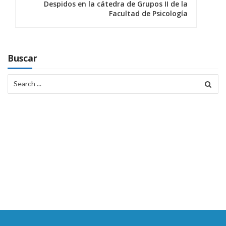
g
Despidos en la cátedra de Grupos II de la
Facultad de Psicología
a
c
i
Buscar
ó
Search
for:
n
d
e
e
n
t
r
a