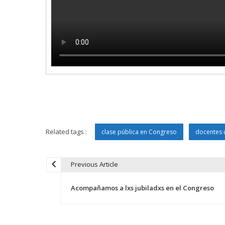
Related tags :
clase pública en Congreso
docentes u
Previous Article
N
Acompañamos a lxs jubiladxs en el Congreso
a