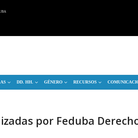
UBA
CAS
DD. HH.
GÉNERO
RECURSOS
COMUNICACI
nizadas por Feduba Derech