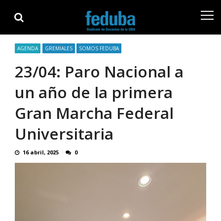
Skip
Skip
to
to
navigation
content
AGENDA
GREMIALES
SOMOS FEDUBA
23/04: Paro Nacional a
un año de la primera
Gran Marcha Federal
Universitaria
16 abril, 2025
0