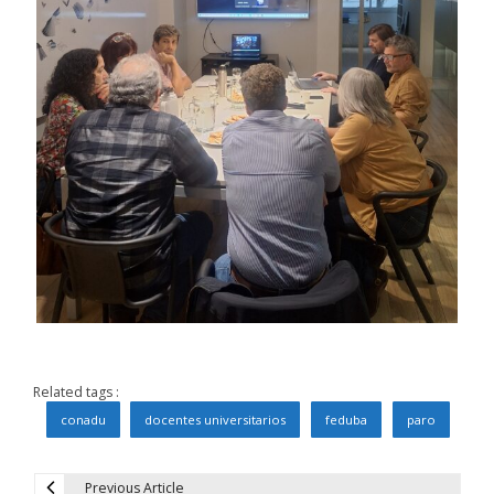
Related tags :
conadu
docentes universitarios
feduba
paro
Previous Article