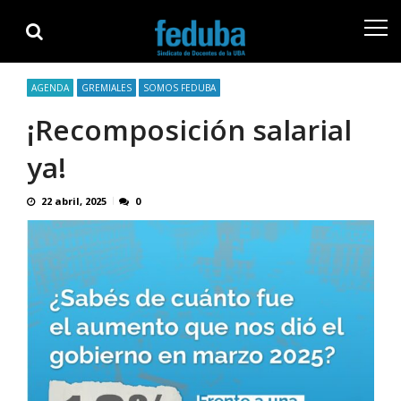
Skip
Skip
to
to
navigation
content
AGENDA
GREMIALES
SOMOS FEDUBA
¡Recomposición salarial
ya!
22 abril, 2025
0