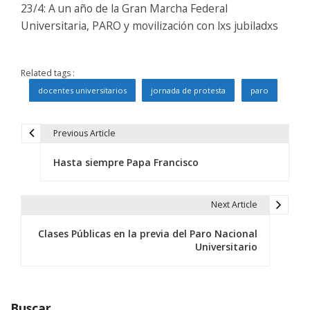
23/4: A un año de la Gran Marcha Federal
Universitaria, PARO y movilización con lxs jubiladxs
Related tags :
docentes universitarios
jornada de protesta
paro
Previous Article
N
Hasta siempre Papa Francisco
a
v
Next Article
e
Clases Públicas en la previa del Paro Nacional
g
Universitario
a
c
Buscar