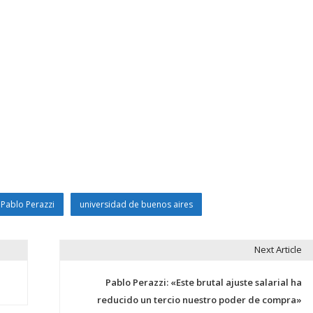
Pablo Perazzi
universidad de buenos aires
Next Article
Pablo Perazzi: «Este brutal ajuste salarial ha
reducido un tercio nuestro poder de compra»