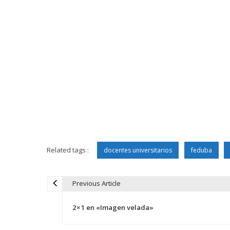
Related tags :
docentes universitarios
feduba
Previous Article
N
2×1 en «Imagen velada»
a