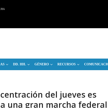
UBA
CAS
DD. HH.
GÉNERO
RECURSOS
COMUNICACI
ncentración del jueves es
ia una gran marcha federal