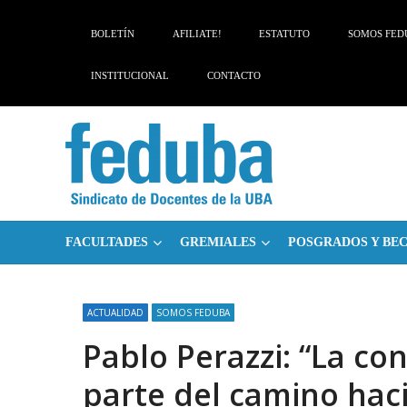
Skip
Skip
to
to
BOLETÍN
AFILIATE!
ESTATUTO
SOMOS FED
navigation
content
INSTITUCIONAL
CONTACTO
FACULTADES
GREMIALES
POSGRADOS Y BE
ACTUALIDAD
SOMOS FEDUBA
Pablo Perazzi: “La co
parte del camino hac