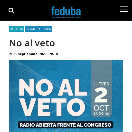
Skip
Skip
to
to
navigation
content
AGENDA
SOMOS FEDUBA
No al veto
30 septiembre, 2025
0