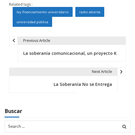
Related tags :
ley financiamiento universitario
radio abierta
universidad pública
Previous Article
N
La soberanía comunicacional, un proyecto K
a
v
Next Article
e
La Soberanía No se Entrega
g
a
c
Buscar
i
Search
for:
ó