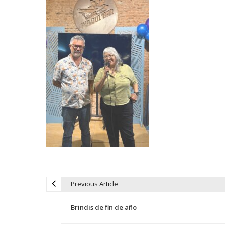
Previous Article
N
Brindis de fin de año
a