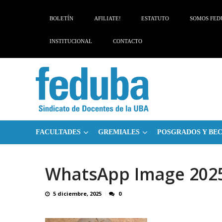
Skip
Skip
to
to
BOLETÍN
AFILIATE!
ESTATUTO
SOMOS FED
navigation
content
INSTITUCIONAL
CONTACTO
FACULTADES
GREMIALES
POSGRADOS Y BE
WhatsApp Image 2025-
5 diciembre, 2025
0