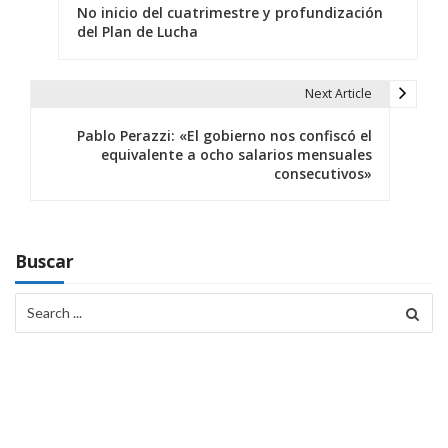
No inicio del cuatrimestre y profundización
a
del Plan de Lucha
v
e
Next Article
g
Pablo Perazzi: «El gobierno nos confiscó el
equivalente a ocho salarios mensuales
a
consecutivos»
c
i
Buscar
ó
Search
n
for:
d
e
e