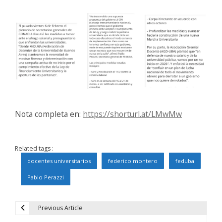
Nota completa en:
https://shorturl.at/LMwMw
Related tags :
docentes universitarios
federico montero
feduba
Pablo Perazzi
Previous Article
N