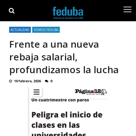
Skip
Skip
to
to
navigation
content
ACTUALIDAD
SOMOS FEDUBA
Frente a una nueva
rebaja salarial,
profundizamos la lucha
10 febrero, 2026
0