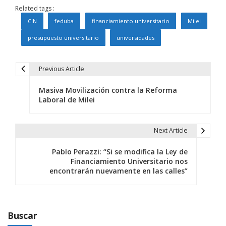
Related tags :
CIN
feduba
financiamiento universitario
Milei
presupuesto universitario
universidades
Previous Article
N
Masiva Movilización contra la Reforma
a
Laboral de Milei
v
e
Next Article
g
Pablo Perazzi: “Si se modifica la Ley de
Financiamiento Universitario nos
a
encontrarán nuevamente en las calles”
c
i
Buscar
ó