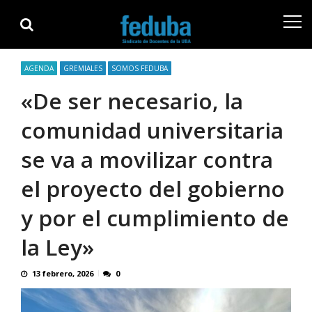
Skip
Skip
to
to
navigation
content
AGENDA
GREMIALES
SOMOS FEDUBA
«De ser necesario, la
comunidad universitaria
se va a movilizar contra
el proyecto del gobierno
y por el cumplimiento de
la Ley»
13 febrero, 2026
0