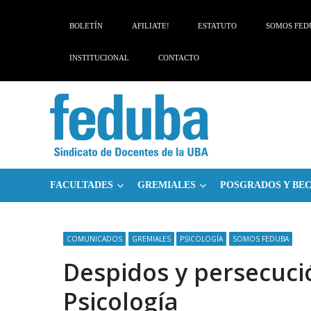
Skip
Skip
to
to
BOLETÍN
AFILIATE!
ESTATUTO
SOMOS FED
navigation
content
INSTITUCIONAL
CONTACTO
FACULTADES
GREMIALES
POSGRADOS Y BE
COMUNICADOS
GREMIALES
PSICOLOGÍA
SOMOS FEDUBA
Despidos y persecuci
Psicología