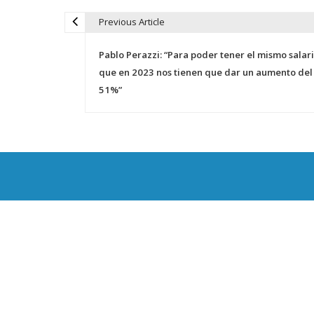
Previous Article
N
Pablo Perazzi: “Para poder tener el mismo salar
a
que en 2023 nos tienen que dar un aumento del
51%”
v
e
g
a
c
i