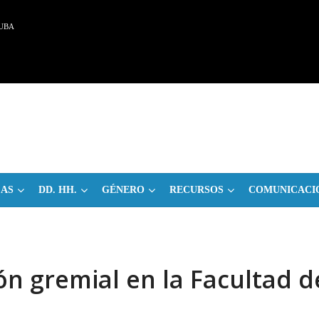
UBA
CAS
DD. HH.
GÉNERO
RECURSOS
COMUNICACI
ón gremial en la Facultad d