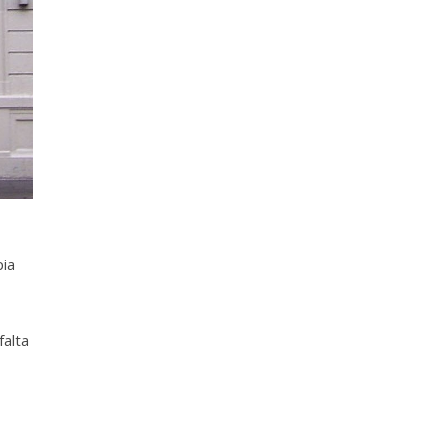
pia
falta