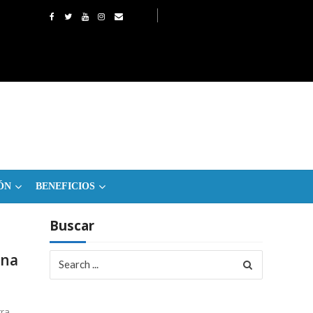
ÓN
BENEFICIOS
Buscar
Search
ina
for:
tra