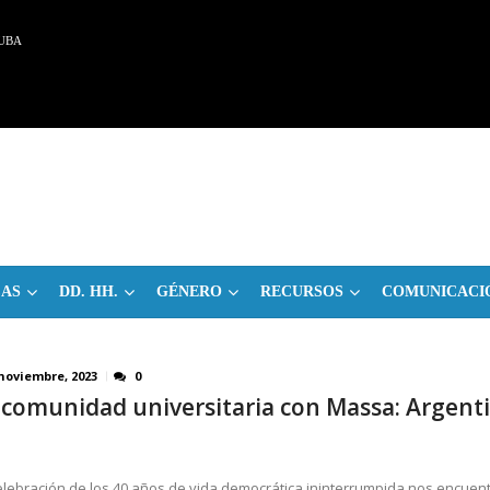
UBA
CAS
DD. HH.
GÉNERO
RECURSOS
COMUNICACI
 noviembre, 2023
0
 comunidad universitaria con Massa: Argent
elebración de los 40 años de vida democrática ininterrumpida nos encuen