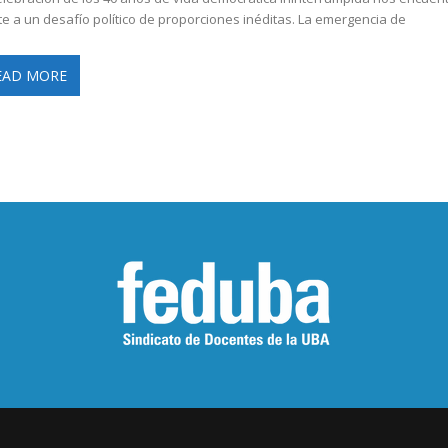
te a un desafío político de proporciones inéditas. La emergencia de
EAD MORE