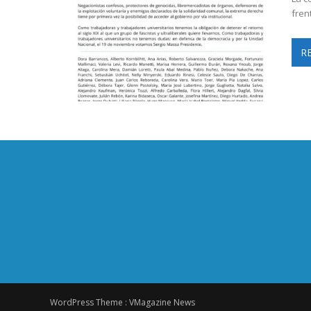
fren
R
WordPress Theme :
VMagazine News