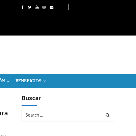
ÓN
BENEFICIOS
Buscar
Search
ura
for:
o en