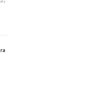
al y
ura