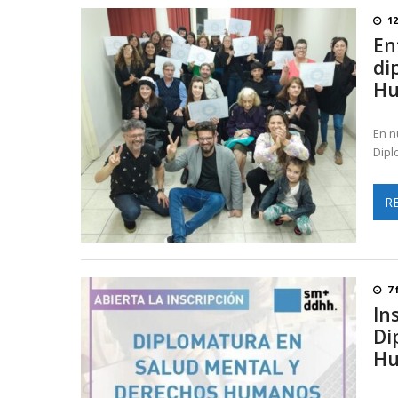
12
En
di
H
En n
Dipl
R
7 
In
Di
H