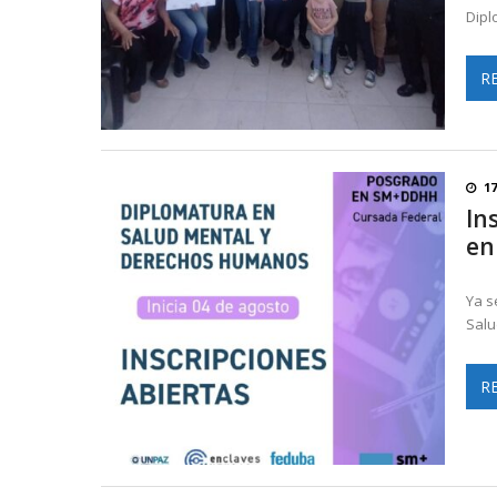
Dipl
R
17
In
en
Ya s
Salu
R