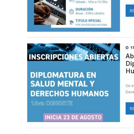
R
17
Ab
Di
H
Se e
Dere
R