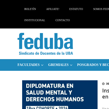
Skip
Skip
to
to
BOLETÍN
AFILIATE!
ESTATUTO
SOMOS FED
navigation
content
INSTITUCIONAL
CONTACTO
FACULTADES
GREMIALES
POSGRADOS Y BE
30
In
en
Ya s