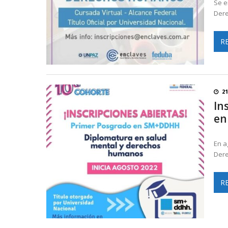
Se e
Dere
R
21
In
en
En a
Dere
R