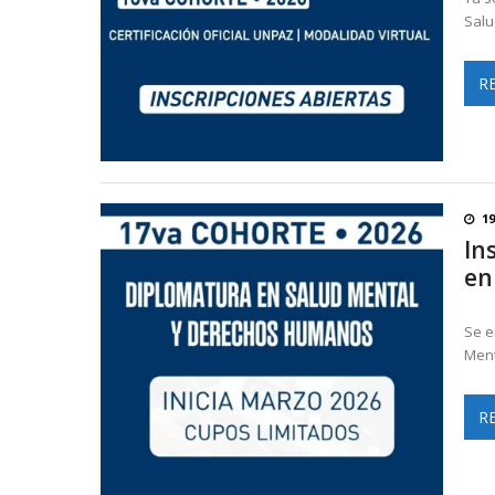
Salu
R
19
In
en
Se e
Ment
R