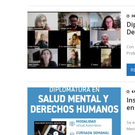
30
Di
De
Con 
Prob
R
4 
In
en
Se e
Ment