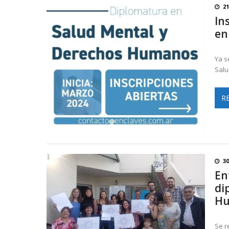
21
In
en
Ya s
Salu
R
30
En
di
H
Se r