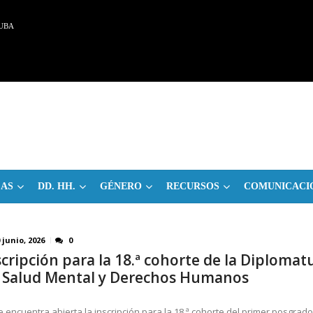
UBA
CAS
DD. HH.
GÉNERO
RECURSOS
COMUNICACI
 junio, 2026
0
scripción para la 18.ª cohorte de la Diplomat
 Salud Mental y Derechos Humanos
e encuentra abierta la inscripción para la 18.ª cohorte del primer posgrad