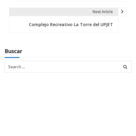
v
Next Article
e
Complejo Recreativo La Torre del UPJET
g
a
c
Buscar
i
Search
for:
ó
n
d
e
e
n