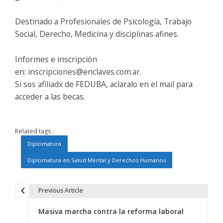
Destinado a Profesionales de Psicología, Trabajo
Social, Derecho, Medicina y disciplinas afines.
Informes e inscripción
en: inscripciones@enclaves.com.ar.
Si sos afiliadx de FEDUBA, aclaralo en el mail para
acceder a las becas.
Related tags :
Diplomatura
Diplomatura en Salud Mental y Derechos Humanos
Previous Article
N
Masiva marcha contra la reforma laboral
a