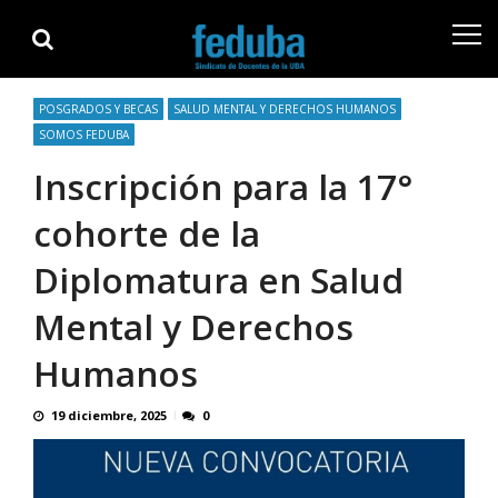
Skip
Skip
to
to
navigation
content
POSGRADOS Y BECAS
SALUD MENTAL Y DERECHOS HUMANOS
SOMOS FEDUBA
Inscripción para la 17°
cohorte de la
Diplomatura en Salud
Mental y Derechos
Humanos
19 diciembre, 2025
0