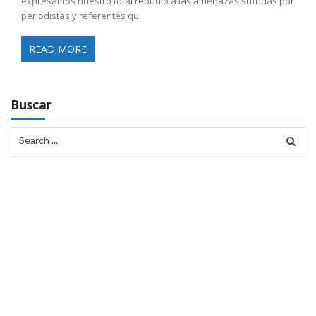
expresamos nuestro total repudio a las amenazas sufridas por
periodistas y referentes qu
READ MORE
Buscar
Search
for: