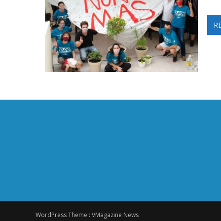
R
WordPress Theme :
VMagazine News