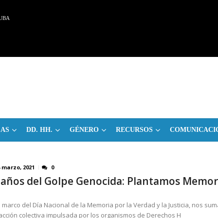
UBA
CAS
DD. HH.
GÉNERO
RECURSOS
COMUNICACI
4 marzo, 2021
0
 años del Golpe Genocida: Plantamos Memor
l marco del Día Nacional de la Memoria por la Verdad y la Justicia, nos s
 acción colectiva impulsada por los organismos de Derechos H