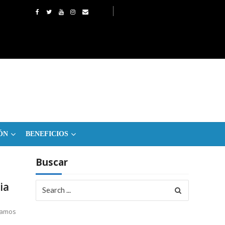
ÓN
BENEFICIOS
Buscar
Search
ia
for:
umamos