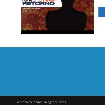
R
WordPress Theme :
VMagazine News