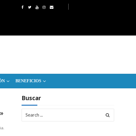
ÓN
BENEFICIOS
Buscar
Search
»
for:
ia.