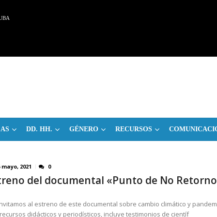
UBA
CAS
DD. HH.
GÉNERO
RECURSOS
COMUNICACI
6 mayo, 2021
0
treno del documental «Punto de No Retorno
invitamos al estreno de este documental sobre cambio climático y pandem
recursos didácticos y periodísticos, incluye testimonios de científ