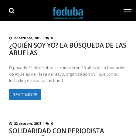
Skip
Skip
to
to
navigation
content
23 octubre, 2015
0
¿QUIÉN SOY YO? LA BÚSQUEDA DE LAS
ABUELAS
El pasado 22 de octubre se cumplieron 38 años de la fundación
de Abuelas de Plaza de Mayo, organización civil que con su
lucha logró levantar las band
READ MORE
22 octubre, 2015
0
SOLIDARIDAD CON PERIODISTA