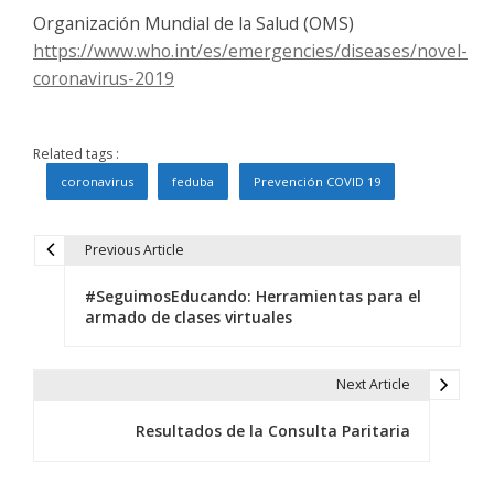
Organización Mundial de la Salud (OMS)
https://www.who.int/es/emergencies/diseases/novel-
coronavirus-2019
Related tags :
coronavirus
feduba
Prevención COVID 19
Previous Article
N
#SeguimosEducando: Herramientas para el
a
armado de clases virtuales
v
e
Next Article
g
Resultados de la Consulta Paritaria
a