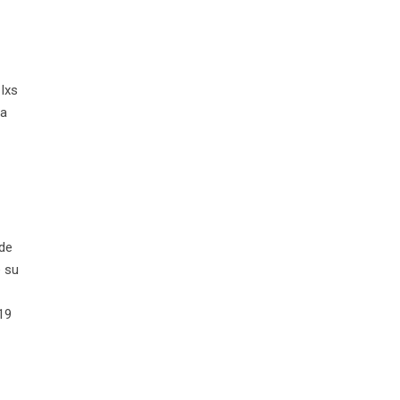
lxs
 a
 de
e su
19