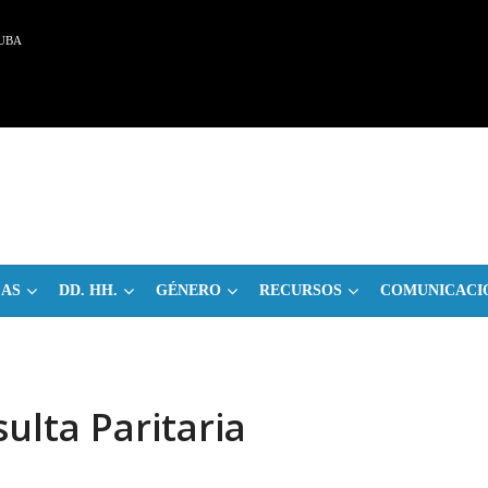
UBA
CAS
DD. HH.
GÉNERO
RECURSOS
COMUNICACI
ulta Paritaria