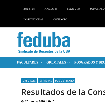
BOLETÍN
AFILIATE!
ESTATUTO
SOMOS FED
INSTITUCIONAL
CONTACTO
FACULTADES
GREMIALES
POSGRADOS Y BE
GREMIALES
PARITARIAS
SOMOS FEDUBA
Resultados de la Cons
20 marzo, 2020
0