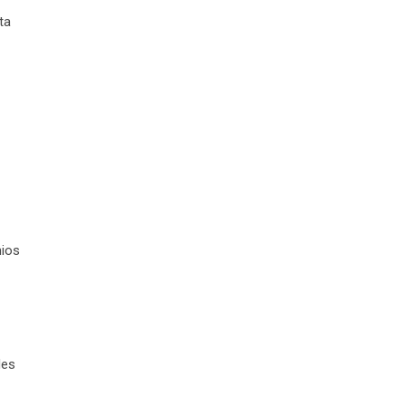
ta
mios
des