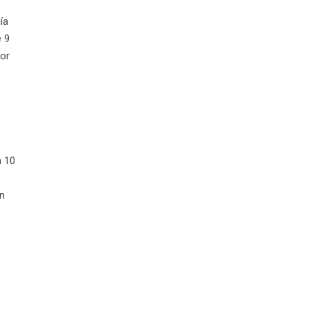
ía
e 9
vor
n 10
un