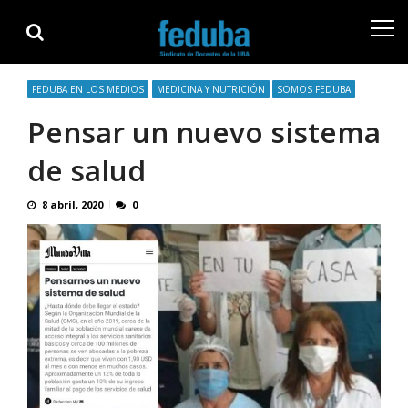
Skip
Skip
to
to
navigation
content
FEDUBA EN LOS MEDIOS
MEDICINA Y NUTRICIÓN
SOMOS FEDUBA
Pensar un nuevo sistema
de salud
8 abril, 2020
0