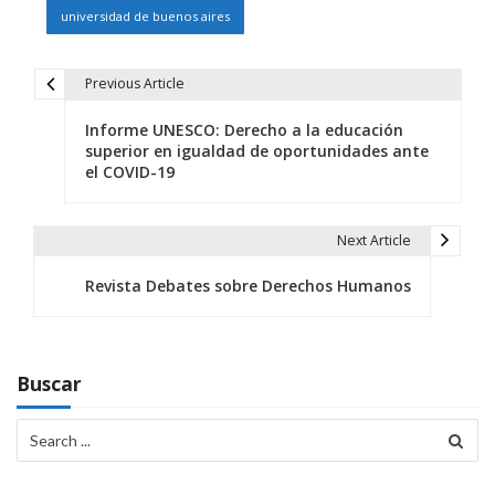
universidad de buenos aires
Previous Article
N
Informe UNESCO: Derecho a la educación
a
superior en igualdad de oportunidades ante
el COVID-19
v
e
Next Article
g
Revista Debates sobre Derechos Humanos
a
c
i
Buscar
ó
Search
for:
n