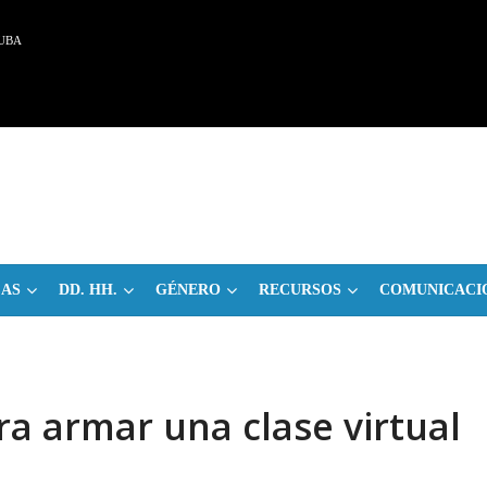
UBA
CAS
DD. HH.
GÉNERO
RECURSOS
COMUNICACI
 armar una clase virtual