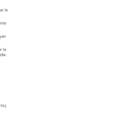
ar la
ente
ayan
r la
lla.
 hs)