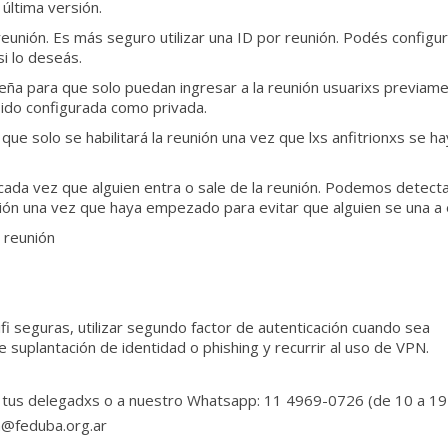
 última versión.
 reunión. Es más seguro utilizar una ID por reunión. Podés configur
si lo deseás.
seña para que solo puedan ingresar a la reunión usuarixs previam
sido configurada como privada.
a que solo se habilitará la reunión una vez que lxs anfitrionxs se h
ada vez que alguien entra o sale de la reunión. Podemos detecta
unión una vez que haya empezado para evitar que alguien se una a e
a reunión
i seguras, utilizar segundo factor de autenticación cuando sea
 suplantación de identidad o phishing y recurrir al uso de VPN.
n tus delegadxs o a nuestro Whatsapp: 11 4969-0726 (de 10 a 19
a@feduba.org.ar