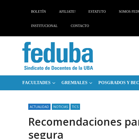
Skip
Skip
to
to
BOLETÍN
AFILIATE!
ESTATUTO
SOMOS FED
navigation
content
INSTITUCIONAL
CONTACTO
FACULTADES
GREMIALES
POSGRADOS Y BE
ACTUALIDAD
NOTICIAS
TICS
Recomendaciones para
segura