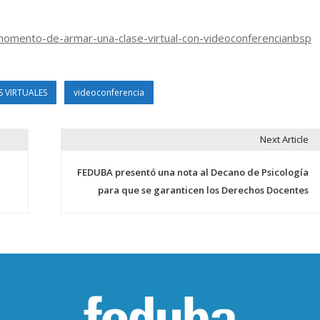
momento-de-armar-una-clase-virtual-con-videoconferencianbsp
 VIRTUALES
videoconferencia
Next Article
FEDUBA presentó una nota al Decano de Psicología
para que se garanticen los Derechos Docentes