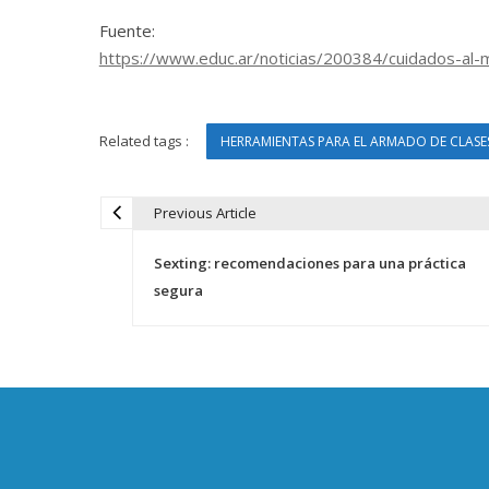
Fuente:
https://www.educ.ar/noticias/200384/cuidados-al-
Related tags :
HERRAMIENTAS PARA EL ARMADO DE CLASES
Previous Article
N
Sexting: recomendaciones para una práctica
a
segura
v
e
g