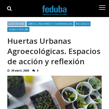
Skip
Skip
to
to
navigation
content
AGRONOMÍA
LIBROS, INFORMES Y CONFERENCIAS
RECURSOS
SOMOS FEDUBA
Huertas Urbanas
Agroecológicas. Espacios
de acción y reflexión
29 abril, 2020
0