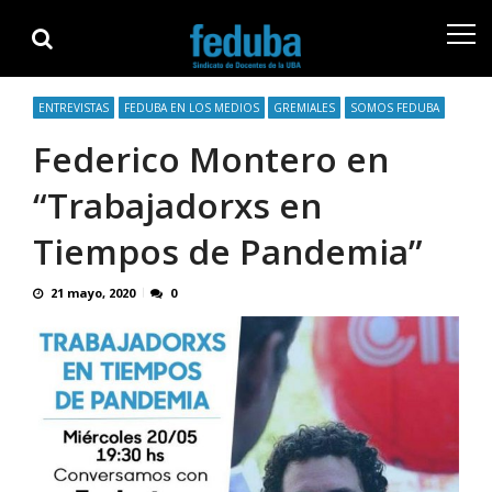
Skip
Skip
to
to
navigation
content
ENTREVISTAS
FEDUBA EN LOS MEDIOS
GREMIALES
SOMOS FEDUBA
Federico Montero en
“Trabajadorxs en
Tiempos de Pandemia”
21 mayo, 2020
0