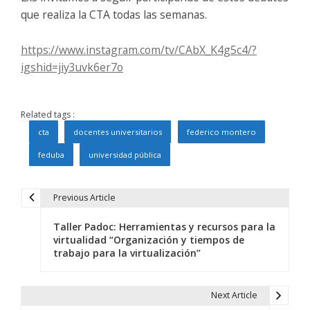
que realiza la CTA todas las semanas.
https://www.instagram.com/tv/CAbX_K4g5c4/?
igshid=jiy3uvk6er7o
Related tags :
cta
docentes universitarios
federico montero
feduba
universidad pública
Previous Article
N
Taller Padoc: Herramientas y recursos para la
a
virtualidad “Organización y tiempos de
trabajo para la virtualización”
v
e
Next Article
g