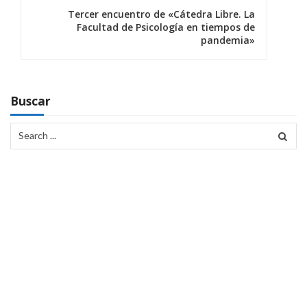
Tercer encuentro de «Cátedra Libre. La
a
Facultad de Psicología en tiempos de
pandemia»
c
i
ó
Buscar
n
Search
for:
d
e
e
n
t
r
a