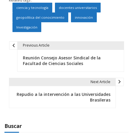
Related tags :
ciencia y tecnología
docentes universitarios
geopolítica del conocimiento
innovación
Investigación
Previous Article
N
Reunión Consejo Asesor Sindical de la
a
Facultad de Ciencias Sociales
v
e
Next Article
g
Repudio a la intervención a las Universidades
Brasileras
a
c
i
Buscar