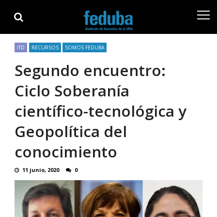
Skip
Skip
to
to
navigation
content
ITD
RECURSOS
SOMOS FEDUBA
Segundo encuentro:
Ciclo Soberanía
científico-tecnológica y
Geopolítica del
conocimiento
11 junio, 2020
0