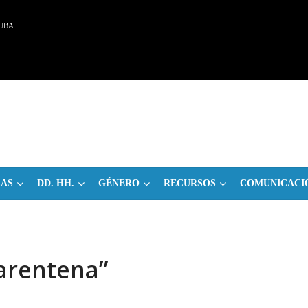
UBA
CAS
DD. HH.
GÉNERO
RECURSOS
COMUNICACI
arentena”