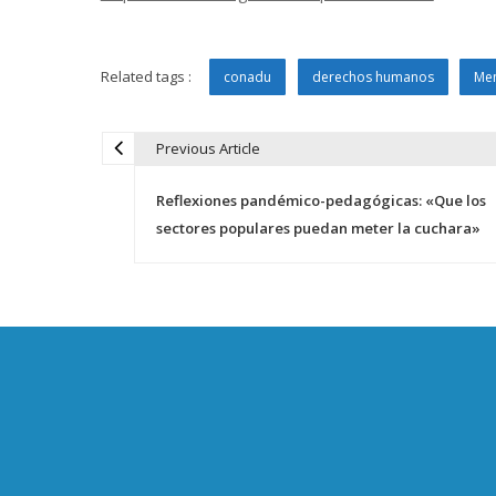
Related tags :
conadu
derechos humanos
Mem
Previous Article
N
Reflexiones pandémico-pedagógicas: «Que los
a
sectores populares puedan meter la cuchara»
v
e
g
a