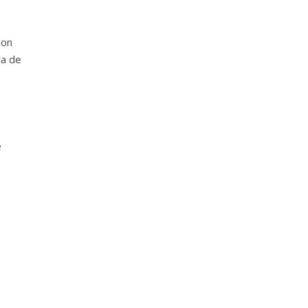
con
ra de
e