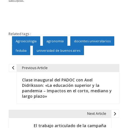
Related tags :
Agroecología
agronomía
docentes universitarios
feduba
universidad de buenos aires
Previous Article
N
Clase inaugural del PADOC con Axel
a
Didriksson: «La educación superior y la
pandemia – Impactos en el corto, mediano y
v
largo plazo»
e
g
Next Article
a
El trabajo articulado de la campaña