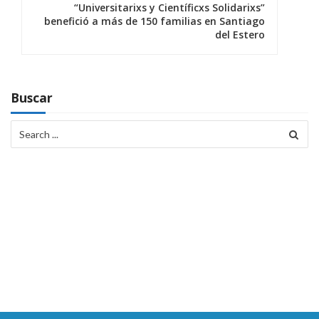
“Universitarixs y Científicxs Solidarixs”
c
benefició a más de 150 familias en Santiago
del Estero
i
ó
n
Buscar
d
Search
for:
e
e
n
t
r
a
d