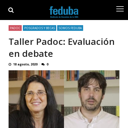
Skip
Skip
to
to
navigation
content
PADOC
POSGRADOS Y BECAS
SOMOS FEDUBA
Taller Padoc: Evaluación
en debate
18 agosto, 2020
0