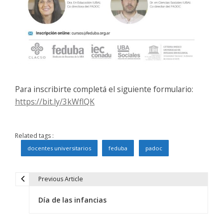
Para inscribirte completá el siguiente formulario:
https://bit.ly/3kWflQK
Related tags :
docentes universitarios
feduba
padoc
Previous Article
N
Día de las infancias
a