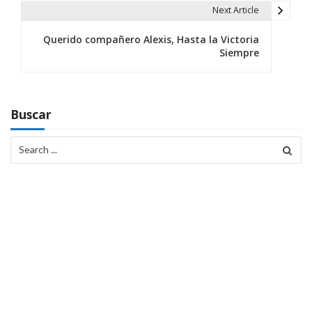
v
Next Article
e
Querido compañero Alexis, Hasta la Victoria
g
Siempre
a
c
Buscar
i
Search
ó
for:
n
d
e
e
n
t