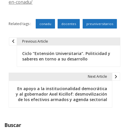
en-conadu/
Related tags :
conadu
docentes
preuniversitarios
Previous Article
N
Ciclo “Extensión Universitaria”. Politicidad y
a
saberes en torno a su desarrollo
v
e
Next Article
g
En apoyo a la institucionalidad democrática
y al gobernador Axel Kicillof: desmovilización
a
de los efectivos armados y agenda sectorial
c
i
Buscar