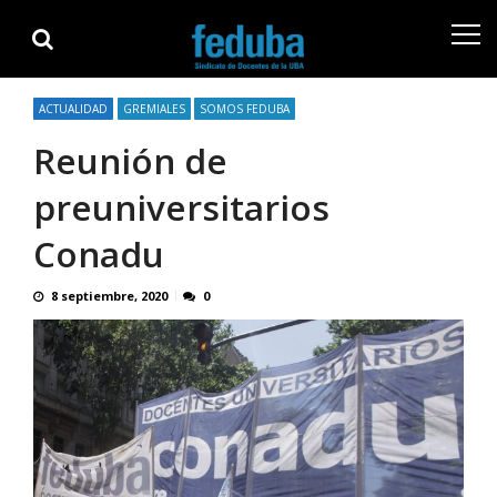
Skip
Skip
to
to
navigation
content
ACTUALIDAD
GREMIALES
SOMOS FEDUBA
Reunión de
preuniversitarios
Conadu
8 septiembre, 2020
0