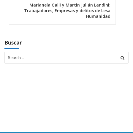
Marianela Galli y Martin Julián Landini:
g
Trabajadores, Empresas y delitos de Lesa
Humanidad
a
c
i
Buscar
ó
Search
for:
n
d
e
e
n
t
r