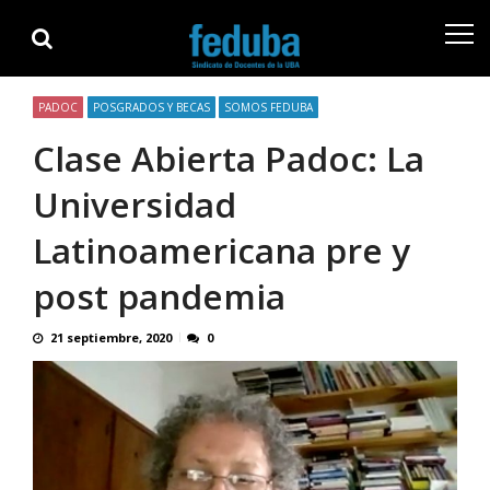
Skip
Skip
to
to
navigation
content
PADOC
POSGRADOS Y BECAS
SOMOS FEDUBA
Clase Abierta Padoc: La
Universidad
Latinoamericana pre y
post pandemia
21 septiembre, 2020
0