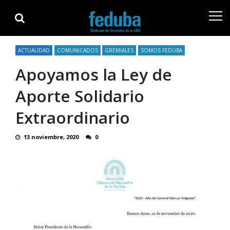
Skip
Skip
to
to
navigation
content
ACTUALIDAD
COMUNICADOS
GREMIALES
SOMOS FEDUBA
Apoyamos la Ley de
Aporte Solidario
Extraordinario
13 noviembre, 2020
0