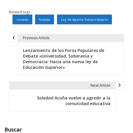
Related tags :
conadu
feduba
Ley de Aporte Extraordinario
Previous Article
N
Lanzamiento de los Foros Populares de
a
Debate «Universidad, Soberanía y
Democracia: Hacia una nueva ley de
v
Educación Superior»
e
g
Next Article
a
Soledad Acuña vuelve a agredir a la
comunidad educativa
c
i
ó
Buscar