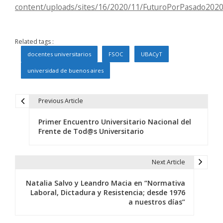
content/uploads/sites/16/2020/11/FuturoPorPasado2020
Related tags :
docentes universitarios
FSOC
UBACyT
universidad de buenos aires
Previous Article
N
Primer Encuentro Universitario Nacional del
a
Frente de Tod@s Universitario
v
e
Next Article
g
Natalia Salvo y Leandro Macia en “Normativa
Laboral, Dictadura y Resistencia; desde 1976
a
a nuestros días”
c