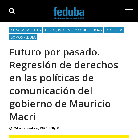
Skip
Skip
to
to
navigation
content
CIENCIAS SOCIALES
LIBROS, INFORMES Y CONFERENCIAS
RECURSOS
SOMOS FEDUBA
Futuro por pasado.
Regresión de derechos
en las políticas de
comunicación del
gobierno de Mauricio
Macri
24 noviembre, 2020
0