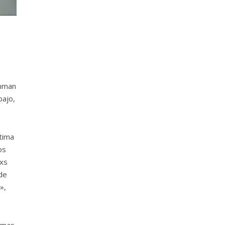
inman
bajo,
ltima
os
lxs
de
»,