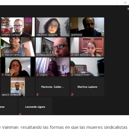
e
Vainman
resaltando las formas en que las mujeres sindicalistas