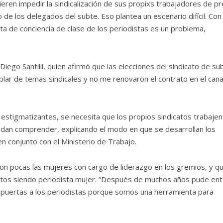
eren impedir la sindicalización de sus propixs trabajadores de pr
de los delegados del subte. Eso plantea un escenario difícil. Con 
lta de conciencia de clase de los periodistas es un problema,
Diego Santilli, quien afirmó que las elecciones del sindicato de su
ablar de temas sindicales y no me renovaron el contrato en el cana
os estigmatizantes, se necesita que los propios sindicatos trabajen
uedan comprender, explicando el modo en que se desarrollan los
en conjunto con el Ministerio de Trabajo.
son pocas las mujeres con cargo de liderazgo en los gremios, y q
icatos siendo periodista mujer. “Después de muchos años pude ent
s puertas a los periodistas porque somos una herramienta para