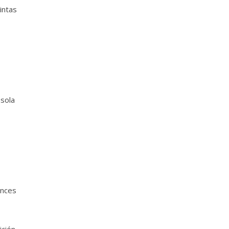
intas
 sola
ances