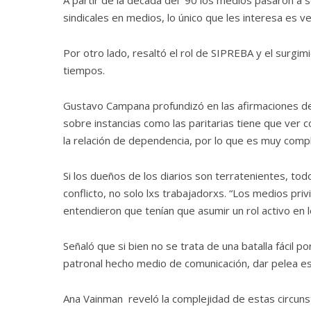
A partir de la década del 90 los medios pasaron a 
sindicales en medios, lo único que les interesa es ve
Por otro lado, resaltó el rol de SIPREBA y el surgi
tiempos.
Gustavo Campana profundizó en las afirmaciones 
sobre instancias como las paritarias tiene que ver 
la relación de dependencia, por lo que es muy comp
Si los dueños de los diarios son terratenientes, tod
conflicto, no solo lxs trabajadorxs. “
Los medios privi
entendieron que tenían que asumir un rol activo en l
Señaló que si bien no se trata de una batalla fácil p
patronal hecho medio de comunicación, dar pelea es 
Ana Vainman reveló la complejidad de estas circunsta