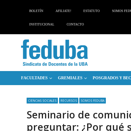
Skip
Skip
to
to
BOLETÍN
AFILIATE!
ESTATUTO
SOMOS FED
navigation
content
INSTITUCIONAL
CONTACTO
FACULTADES
GREMIALES
POSGRADOS Y BE
CIENCIAS SOCIALES
RECURSOS
SOMOS FEDUBA
Seminario de comunic
preguntar: ¿Por qué 