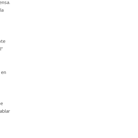
ensa.
la
bte
l”
 en
ue
ablar