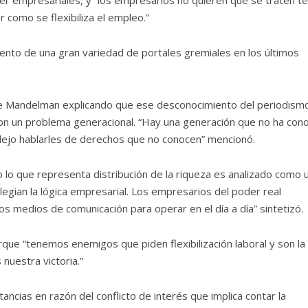
ser empresariales, y “los empresarios no quieren que se traten 
r como se flexibiliza el empleo.”
miento de una gran variedad de portales gremiales en los últimos
de
Mandelman explicando que ese desconocimiento del periodism
con un problema generacional. “Hay
una generación que no ha con
lejo hablarles de derechos que no conocen” mencionó.
o lo que representa distribución de la riqueza es analizado como 
legian la lógica empresarial. Los empresarios del poder real
os medios de comunicación para operar en el día a día” sintetizó.
orque “tenemos enemigos que piden flexibilización laboral y son la
nuestra victoria.”
ncias en razón del conflicto de interés que implica contar la