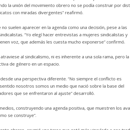
ndo la unión del movimiento obrero no se podía construir por dist
icatos con miradas divergentes” reafirmó.
e no suelen aparecer en la agenda como una decisión, pese a las
indicalistas. “Yo elegí hacer entrevistas a mujeres sindicalistas y
 tienen voz, que además les cuesta mucho exponerse” confirmó.
traviese al sindicalismo, ni es inherente a una sola rama, pero la
tiva de género en un espacio.
al desde una perspectiva diferente. “No siempre el conflicto es
se sentido nosotros somos un medio que nació sobre la base del
jadores que se enfrentaron al ajuste” desarrolló.
s medios, construyendo una agenda positiva, que muestren los av
omo se construye”.