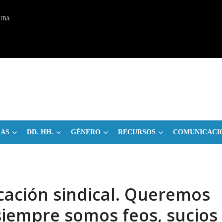
UBA
CAS
DD. HH.
GÉNERO
RECURSOS
COMUNICACI
ación sindical. Queremos
siempre somos feos, sucios