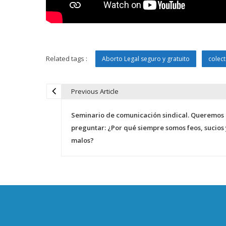
Related tags :
Aborto Legal seguro y gratuito
colect
Previous Article
N
Seminario de comunicación sindical. Queremos
a
preguntar: ¿Por qué siempre somos feos, sucios 
malos?
v
e
g