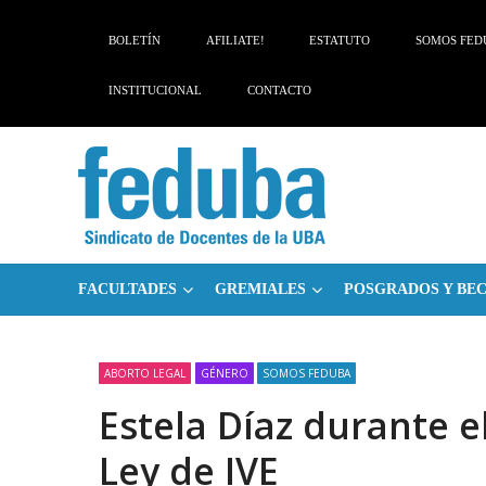
Skip
Skip
to
to
BOLETÍN
AFILIATE!
ESTATUTO
SOMOS FED
navigation
content
INSTITUCIONAL
CONTACTO
FACULTADES
GREMIALES
POSGRADOS Y BE
ABORTO LEGAL
GÉNERO
SOMOS FEDUBA
Estela Díaz durante e
Ley de IVE