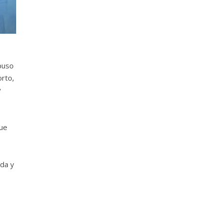
xpuso
orto,
y
que
ada y