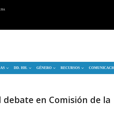
UBA
CAS
DD. HH.
GÉNERO
RECURSOS
COMUNICACI
l debate en Comisión de la