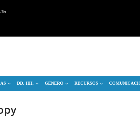
UBA
CAS
DD. HH.
GÉNERO
RECURSOS
COMUNICACI
opy