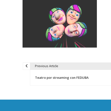
Previous Article
N
Teatro por streaming con FEDUBA
a
v
e