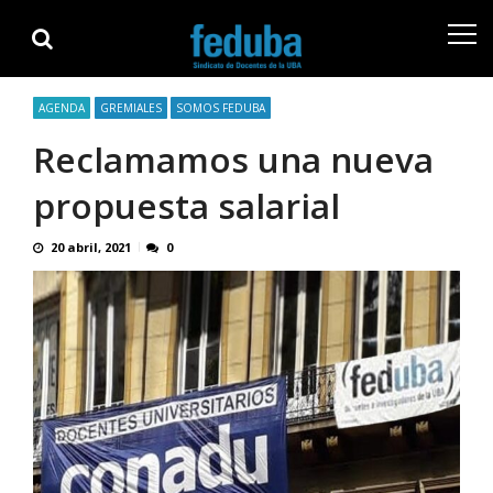
Skip
Skip
to
to
navigation
content
AGENDA
GREMIALES
SOMOS FEDUBA
Reclamamos una nueva
propuesta salarial
20 abril, 2021
0