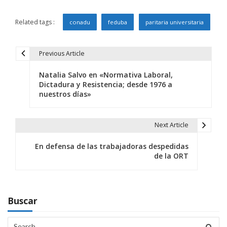
Related tags :
conadu
feduba
paritaria universitaria
Previous Article
N
Natalia Salvo en «Normativa Laboral,
a
Dictadura y Resistencia; desde 1976 a
nuestros días»
v
e
Next Article
g
En defensa de las trabajadoras despedidas
a
de la ORT
c
i
Buscar
ó
Search
n