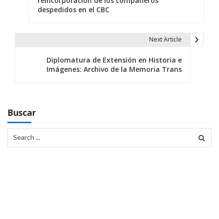
reincorporación de los compañeros
despedidos en el CBC
v
e
Next Article
g
Diplomatura de Extensión en Historia e
a
Imágenes: Archivo de la Memoria Trans
c
i
Buscar
ó
Search
n
for:
d
e
e
n