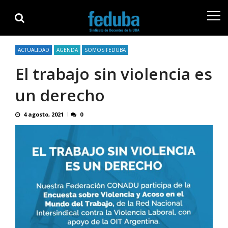
Skip
Skip
to
to
navigation
content
ACTUALIDAD
AGENDA
SOMOS FEDUBA
El trabajo sin violencia es
un derecho
4 agosto, 2021
0