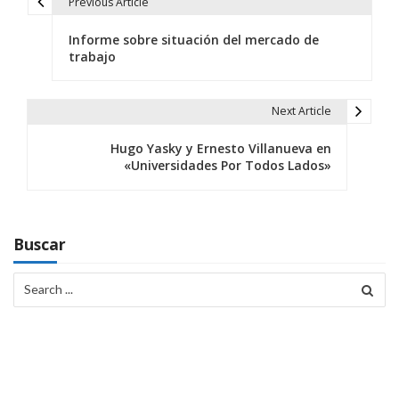
Previous Article
N
Informe sobre situación del mercado de
a
trabajo
v
e
Next Article
g
Hugo Yasky y Ernesto Villanueva en
«Universidades Por Todos Lados»
a
c
i
Buscar
ó
Search
for:
n
d
e