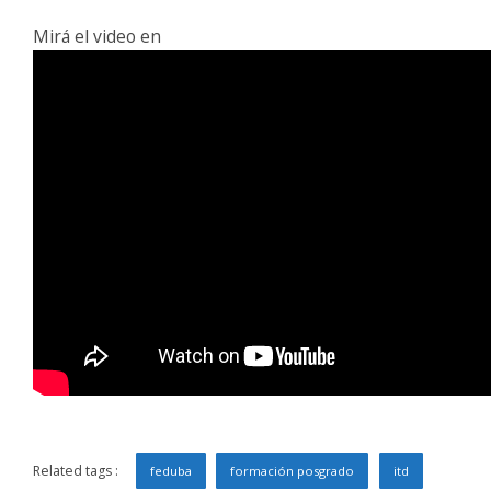
Mirá el video en
Related tags :
feduba
formación posgrado
itd