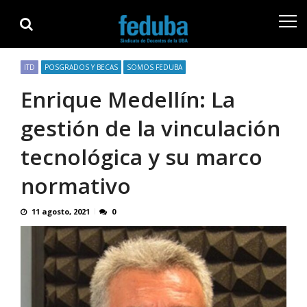
Skip
Skip
to
to
navigation
content
ITD
POSGRADOS Y BECAS
SOMOS FEDUBA
Enrique Medellín: La
gestión de la vinculación
tecnológica y su marco
normativo
11 agosto, 2021
0