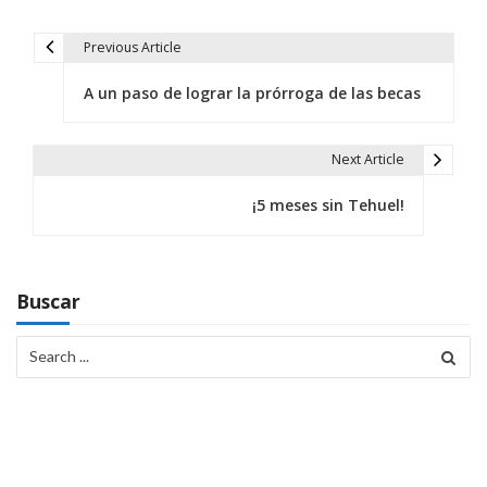
Previous Article
N
A un paso de lograr la prórroga de las becas
a
v
Next Article
e
¡5 meses sin Tehuel!
g
a
c
Buscar
i
Search
for:
ó
n
d