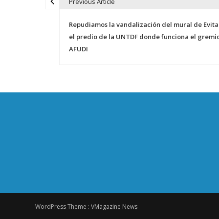
Previous Article
N
Repudiamos la vandalización del mural de Evita
a
el predio de la UNTDF donde funciona el gremi
AFUDI
v
e
g
a
c
i
ó
WordPress Theme :
VMagazine News