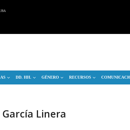
UBA
CAS
DD. HH.
GÉNERO
RECURSOS
COMUNICACI
 García Linera