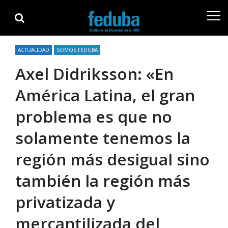
Skip
Skip
to
to
navigation
content
ACTUALIDAD
SOMOS FEDUBA
Axel Didriksson: «En
América Latina, el gran
problema es que no
solamente tenemos la
región más desigual sino
también la región más
privatizada y
mercantilizada del