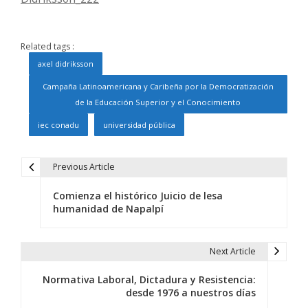
Related tags :
axel didriksson
Campaña Latinoamericana y Caribeña por la Democratización
de la Educación Superior y el Conocimiento
iec conadu
universidad pública
Previous Article
N
Comienza el histórico Juicio de lesa
a
humanidad de Napalpí
v
e
Next Article
g
Normativa Laboral, Dictadura y Resistencia:
desde 1976 a nuestros días
a