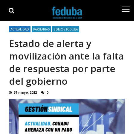
Skip
Skip
to
to
navigation
content
ACTUALIDAD
PARITARIAS
SOMOS FEDUBA
Estado de alerta y
movilización ante la falta
de respuesta por parte
del gobierno
31 mayo, 2022
0