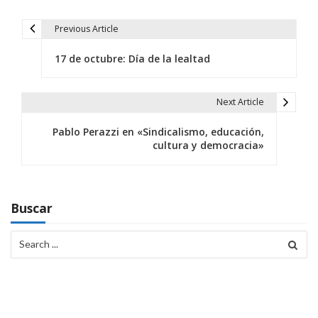
Previous Article
N
17 de octubre: Día de la lealtad
a
v
Next Article
e
Pablo Perazzi en «Sindicalismo, educación,
g
cultura y democracia»
a
c
Buscar
i
Search
ó
for:
n
d